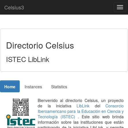
Celsius3
Togg
navi
Directorio Celsius
ISTEC LibLink
Home
Instances
Statistics
Bienvenido al directorio Celsius, un proyecto
de la iniciativa
LibLink
del
Consorcio
Iberoamericano para la Educación en Ciencia y
Tecnología (ISTEC)
. Este sitio web brinda
información sobre las instituciones que están
participando de la iniciativa LibLink, y permite